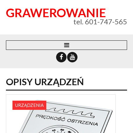
GRAWEROWANIE
tel. 601-747-565
WEBSYSTEM
O FIRMIE
OPISY
URZĄDZEŃ
KONTAKT
POLITYKA PRYWATNOŚCI
URZĄDZENIA