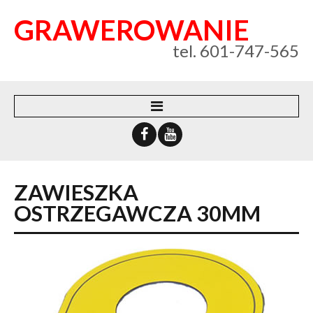
GRAWEROWANIE
tel. 601-747-565
WEBSYSTEM
O FIRMIE
ZAWIESZKA
KONTAKT
OSTRZEGAWCZA
30MM
POLITYKA PRYWATNOŚCI